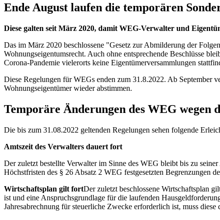
Ende August laufen die temporären Sonder
Diese galten seit März 2020, damit WEG-Verwalter und Eigent
Das im März 2020 beschlossene "Gesetz zur Abmilderung der Folgen 
Wohnungseigentumsrecht. Auch ohne entsprechende Beschlüsse bleibt de
Corona-Pandemie vielerorts keine Eigentümerversammlungen stattfi
Diese Regelungen für WEGs enden zum 31.8.2022. Ab September verlä
Wohnungseigentümer wieder abstimmen.
Temporäre Änderungen des WEG wegen de
Die bis zum 31.08.2022 geltenden Regelungen sehen folgende Erlei
Amtszeit des Verwalters dauert fort
Der zuletzt bestellte Verwalter im Sinne des WEG bleibt bis zu sein
Höchstfristen des § 26 Absatz 2 WEG festgesetzten Begrenzungen der 
Wirtschaftsplan gilt fort
Der zuletzt beschlossene Wirtschaftsplan gi
ist und eine Anspruchsgrundlage für die laufenden Hausgeldforderun
Jahresabrechnung für steuerliche Zwecke erforderlich ist, muss die